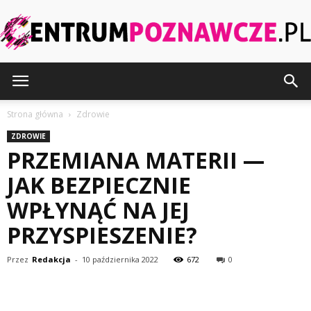
CentrumPoznawcze.pl
Strona główna
Zdrowie
ZDROWIE
PRZEMIANA MATERII —
JAK BEZPIECZNIE
WPŁYNĄĆ NA JEJ
PRZYSPIESZENIE?
Przez
Redakcja
-
10 października 2022
672
0