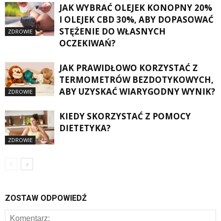
JAK WYBRAĆ OLEJEK KONOPNY 20%
I OLEJEK CBD 30%, ABY DOPASOWAĆ
STĘŻENIE DO WŁASNYCH
ZDROWIE
OCZEKIWAŃ?
JAK PRAWIDŁOWO KORZYSTAĆ Z
TERMOMETRÓW BEZDOTYKOWYCH,
ABY UZYSKAĆ WIARYGODNY WYNIK?
ZDROWIE
KIEDY SKORZYSTAĆ Z POMOCY
DIETETYKA?
ZDROWIE
ZOSTAW ODPOWIEDŹ