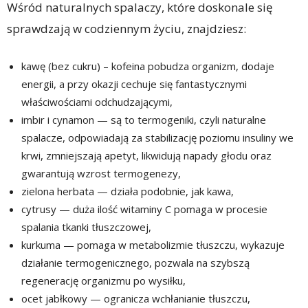
Wśród naturalnych spalaczy, które doskonale się
sprawdzają w codziennym życiu, znajdziesz:
kawę (bez cukru) – kofeina pobudza organizm, dodaje
energii, a przy okazji cechuje się fantastycznymi
właściwościami odchudzającymi,
imbir i cynamon — są to termogeniki, czyli naturalne
spalacze, odpowiadają za stabilizację poziomu insuliny we
krwi, zmniejszają apetyt, likwidują napady głodu oraz
gwarantują wzrost termogenezy,
zielona herbata — działa podobnie, jak kawa,
cytrusy — duża ilość witaminy C pomaga w procesie
spalania tkanki tłuszczowej,
kurkuma — pomaga w metabolizmie tłuszczu, wykazuje
działanie termogenicznego, pozwala na szybszą
regenerację organizmu po wysiłku,
ocet jabłkowy — ogranicza wchłanianie tłuszczu,