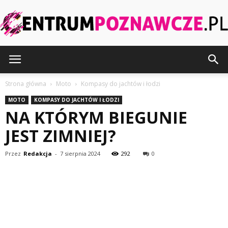
CentrumPoznawcze.pl
Strona główna
Moto
Kompasy do jachtów i łodzi
MOTO
KOMPASY DO JACHTÓW I ŁODZI
NA KTÓRYM BIEGUNIE
JEST ZIMNIEJ?
Przez
Redakcja
-
7 sierpnia 2024
292
0