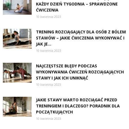
KAŻDY DZIEŃ TYGODNIA – SPRAWDZONE
ĆWICZENIA
10 kwietnia 2023
TRENING ROZCIĄGAJĄCY DLA OSÓB Z BÓLEM
STAWÓW – JAKIE ĆWICZENIA WYKONYWAĆ I
JAK JE...
10 kwietnia 2023
NAJCZĘSTSZE BŁĘDY PODCZAS
WYKONYWANIA ĆWICZEŃ ROZCIĄGAJĄCYCH
STAWY I JAK ICH UNIKNĄĆ
10 kwietnia 2023
JAKIE STAWY WARTO ROZCIĄGAĆ PRZED
TRENINGIEM I DLACZEGO? PORADNIK DLA
POCZĄTKUJĄCYCH
10 kwietnia 2023