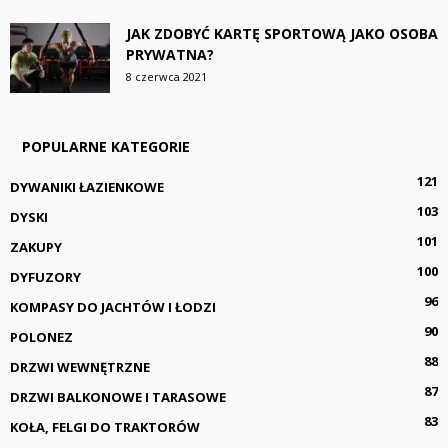
JAK ZDOBYĆ KARTĘ SPORTOWĄ JAKO OSOBA
PRYWATNA?
8 czerwca 2021
POPULARNE KATEGORIE
121
DYWANIKI ŁAZIENKOWE
103
DYSKI
101
ZAKUPY
100
DYFUZORY
96
KOMPASY DO JACHTÓW I ŁODZI
90
POLONEZ
88
DRZWI WEWNĘTRZNE
87
DRZWI BALKONOWE I TARASOWE
83
KOŁA, FELGI DO TRAKTORÓW