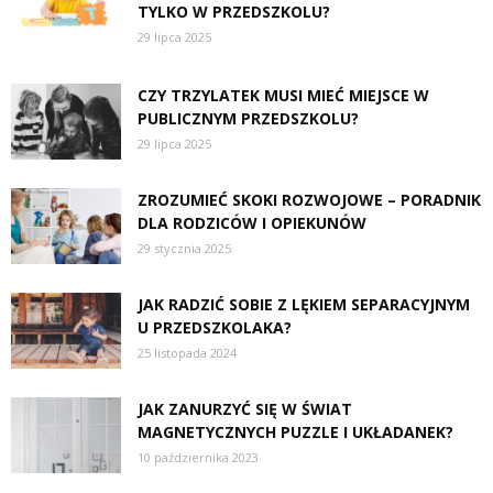
TYLKO W PRZEDSZKOLU?
29 lipca 2025
CZY TRZYLATEK MUSI MIEĆ MIEJSCE W
PUBLICZNYM PRZEDSZKOLU?
29 lipca 2025
ZROZUMIEĆ SKOKI ROZWOJOWE – PORADNIK
DLA RODZICÓW I OPIEKUNÓW
29 stycznia 2025
JAK RADZIĆ SOBIE Z LĘKIEM SEPARACYJNYM
U PRZEDSZKOLAKA?
25 listopada 2024
JAK ZANURZYĆ SIĘ W ŚWIAT
MAGNETYCZNYCH PUZZLE I UKŁADANEK?
10 października 2023