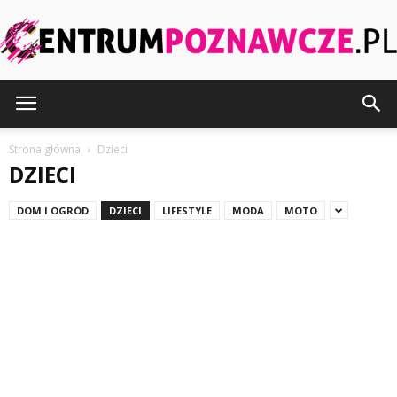
CentrumPoznawcze.pl
Strona główna
Dzieci
DZIECI
DOM I OGRÓD
DZIECI
LIFESTYLE
MODA
MOTO