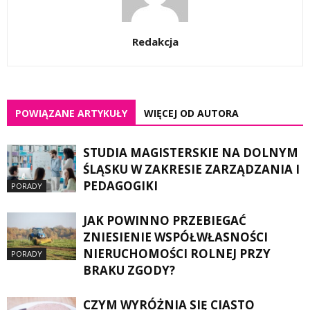
Redakcja
POWIĄZANE ARTYKUŁY
WIĘCEJ OD AUTORA
STUDIA MAGISTERSKIE NA DOLNYM
ŚLĄSKU W ZAKRESIE ZARZĄDZANIA I
PEDAGOGIKI
PORADY
JAK POWINNO PRZEBIEGAĆ
ZNIESIENIE WSPÓŁWŁASNOŚCI
NIERUCHOMOŚCI ROLNEJ PRZY
PORADY
BRAKU ZGODY?
CZYM WYRÓŻNIA SIĘ CIASTO