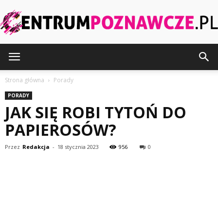
CentrumPoznawcze.pl
Strona główna
Porady
PORADY
JAK SIĘ ROBI TYTOŃ DO
PAPIEROSÓW?
Przez
Redakcja
-
18 stycznia 2023
956
0