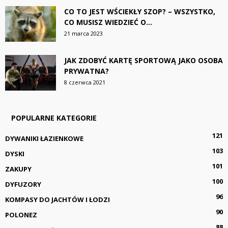
CO TO JEST WŚCIEKŁY SZOP? – WSZYSTKO,
CO MUSISZ WIEDZIEĆ O...
21 marca 2023
JAK ZDOBYĆ KARTĘ SPORTOWĄ JAKO OSOBA
PRYWATNA?
8 czerwca 2021
POPULARNE KATEGORIE
121
DYWANIKI ŁAZIENKOWE
103
DYSKI
101
ZAKUPY
100
DYFUZORY
96
KOMPASY DO JACHTÓW I ŁODZI
90
POLONEZ
88