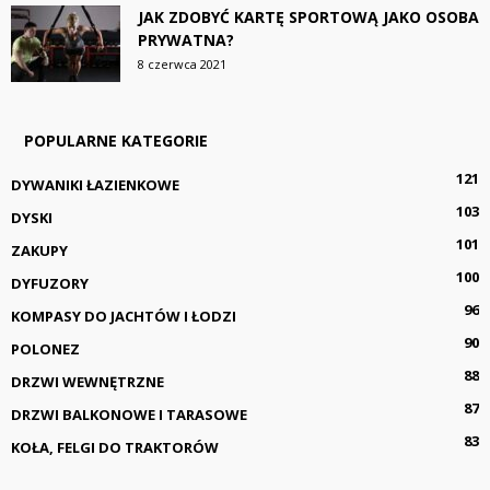
JAK ZDOBYĆ KARTĘ SPORTOWĄ JAKO OSOBA
PRYWATNA?
8 czerwca 2021
POPULARNE KATEGORIE
121
DYWANIKI ŁAZIENKOWE
103
DYSKI
101
ZAKUPY
100
DYFUZORY
96
KOMPASY DO JACHTÓW I ŁODZI
90
POLONEZ
88
DRZWI WEWNĘTRZNE
87
DRZWI BALKONOWE I TARASOWE
83
KOŁA, FELGI DO TRAKTORÓW