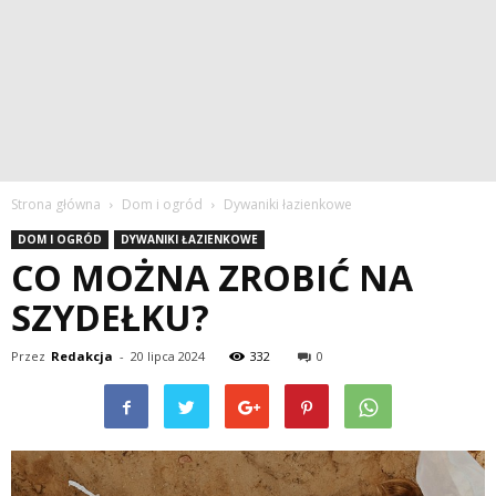
Strona główna
Dom i ogród
Dywaniki łazienkowe
DOM I OGRÓD
DYWANIKI ŁAZIENKOWE
CO MOŻNA ZROBIĆ NA
SZYDEŁKU?
Przez
Redakcja
-
20 lipca 2024
332
0